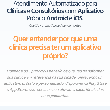
Atendimento
Automatizado para
Clínicas
e
Consultórios
com
Aplicativo
Próprio
Android
e
iOS.
Gestão Automática de Agendamentos
Quer entender por que uma
clínica precisa ter um aplicativo
próprio?
Conheça
os
5
principais
benefícios
que vão
transformar
sua
clínica
em
referência
na sua
cidade
, oferecendo um
aplicativo próprio
e
personalizado
, disponível na
Play Store
e
App Store
, com serviços que
elevam
a
experiência
dos
seus
pacientes
.