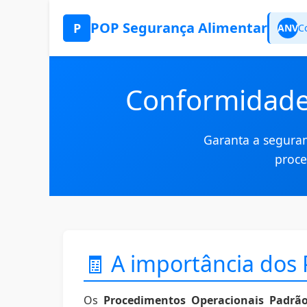
POP Segurança Alimentar
P
ANV
C
Conformidade 
Garanta a seguran
proc
🧾 A importância dos
Os
Procedimentos Operacionais Padrão