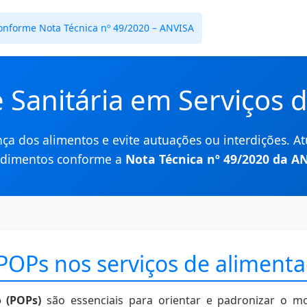
onforme Nota Técnica nº 49/2020 – ANVISA
Sanitária em Serviços 
ça dos alimentos e evite autuações ou interdições. At
edimentos conforme a
Nota Técnica nº 49/2020 da A
 POPs nos serviços de aliment
 (POPs)
são essenciais para orientar e padronizar o m