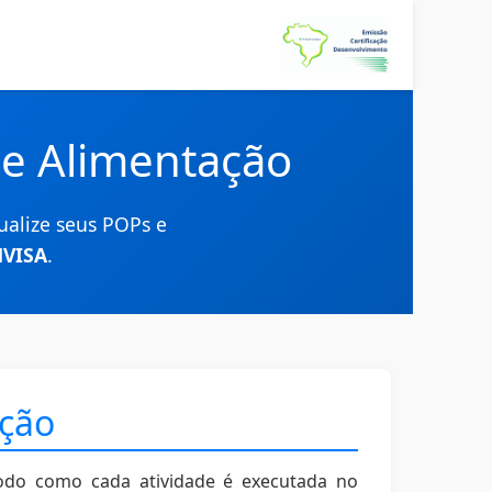
de Alimentação
ualize seus POPs e
NVISA
.
ação
odo como cada atividade é executada no